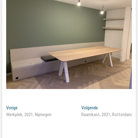
Bericht
Vorig
Volgend
Vorige
Volgende
bericht:
bericht:
Werkplek, 2021, Nijmegen
Raamkast, 2021, Rotterdam
navigatie