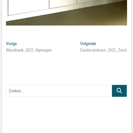
Bericht
Vorig
Volgend
Vorige
Volgende
bericht:
bericht:
Wandbank, 2021, Nijmegen
Garderobekast, 2021, Zeist
navigatie
Zoeken
…