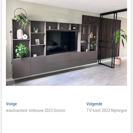
Bericht
Vorig
Volgend
Vorige
Volgende
bericht:
bericht:
wasmachine ombouw 2023 Druten
TV-kast 2023 Nijmegen
navigatie