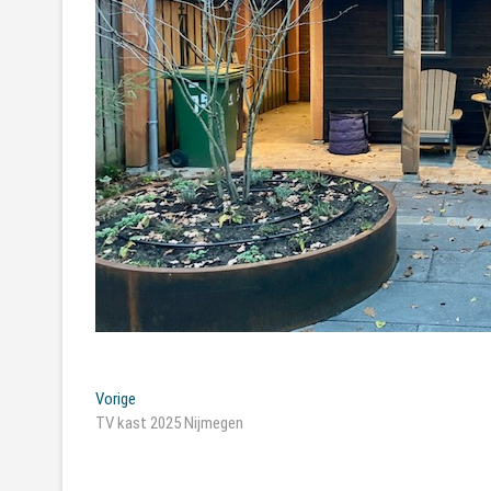
Bericht
Vorig
Vorige
bericht:
TV kast 2025 Nijmegen
navigatie