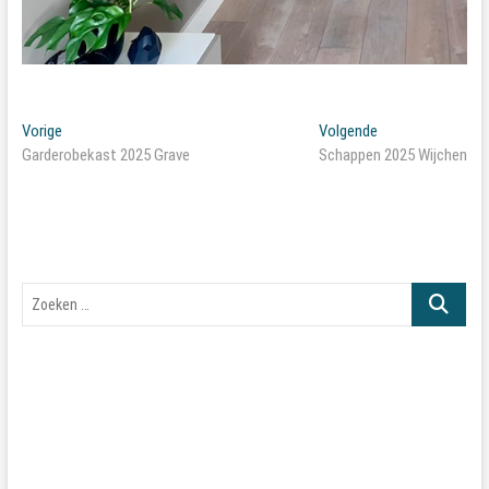
Bericht
Vorig
Volgend
Vorige
Volgende
bericht:
bericht:
Garderobekast 2025 Grave
Schappen 2025 Wijchen
navigatie
Zoeken
…