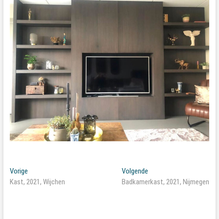
Bericht
Vorig
Volgend
Vorige
Volgende
bericht:
bericht:
Kast, 2021, Wijchen
Badkamerkast, 2021, Nijmegen
navigatie