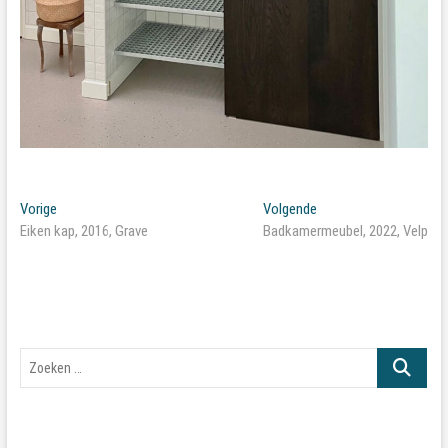
Bericht
Vorig
Volgend
Vorige
Volgende
bericht:
bericht:
Eiken kap, 2016, Grave
Badkamermeubel, 2022, Velp
navigatie
Zoeken
…